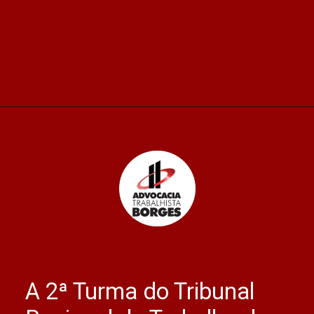
Opening
https://advocaciaborges.com.br/familia-sera-indenizada-por-morte-de-rodoviario-que-contraiu-covid-no-trabalho/
A 2ª Turma do Tribunal