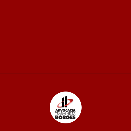
Opening
https://advocaciaborges.com.br/por-ser-o-unico-genitor-servidor-tera-180-dias-de-licenca-paternidade/