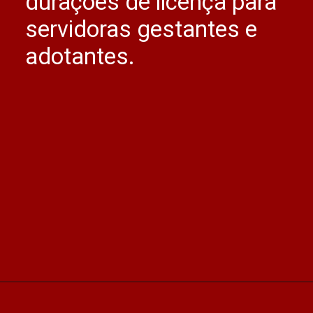
durações de licença para
servidoras gestantes e
adotantes.
Opening
https://advocaciaborges.com.br/por-ser-o-unico-genitor-servidor-tera-180-dias-de-licenca-paternidade/