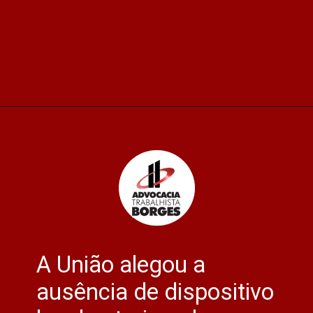
Opening
https://advocaciaborges.com.br/por-ser-o-unico-genitor-servidor-tera-180-dias-de-licenca-paternidade/
A União alegou a
ausência de dispositivo