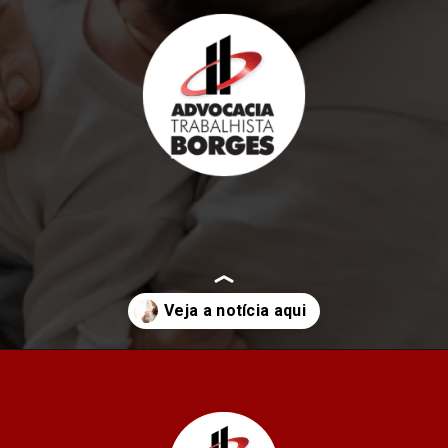
Opening
https://advocaciaborges.com.br/por-ser-o-unico-genitor-servidor-tera-180-dias-de-licenca-paternidade/