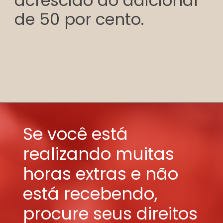
acrescido do adicional
de 50 por cento.
Se você está
realizando muitas
horas extras e não
está recebendo,
procure seus direitos